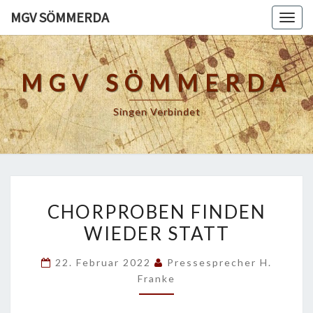
Skip
MGV SÖMMERDA
Togg
to
navig
content
MGV SÖMMERDA
Singen Verbindet
CHORPROBEN
CHORPROBEN FINDEN
FINDEN
WIEDER STATT
WIEDER
STATT
22. Februar 2022
Pressesprecher H.
Franke