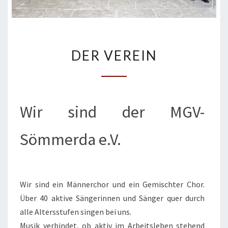
DER
DER VEREIN
VEREIN
Wir sind der MGV-
Sömmerda e.V.
Wir sind ein Männerchor und ein Gemischter Chor.
Über 40 aktive Sängerinnen und Sänger quer durch
alle Altersstufen singen bei uns.
Musik verbindet, ob aktiv im Arbeitsleben stehend