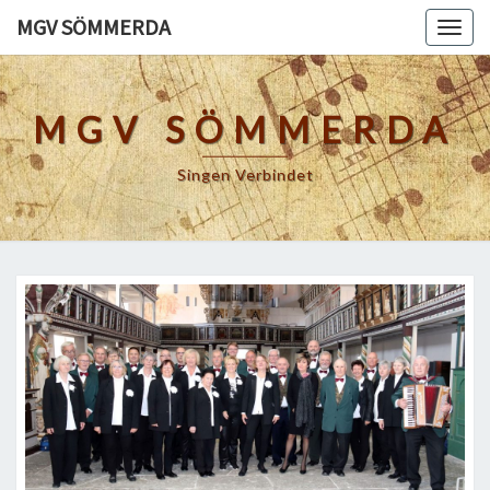
Skip
MGV SÖMMERDA
Togg
to
navig
content
MGV SÖMMERDA
Singen Verbindet