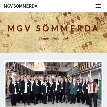
Skip
MGV SÖMMERDA
Togg
to
navig
content
MGV SÖMMERDA
Singen Verbindet