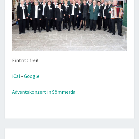
Eintritt frei!
iCal
•
Google
More
Adventskonzert in Sömmerda
information
about
Beitragsnavigation