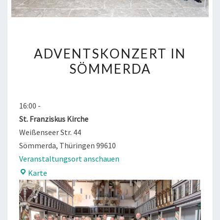
ADVENTSKONZERT
ADVENTSKONZERT IN
IN
SÖMMERDA
SÖMMERDA
16:00
-
St. Franziskus Kirche
Weißenseer Str. 44
Sömmerda
,
Thüringen
99610
Veranstaltungsort anschauen
St.
Karte
Franziskus
Kirche