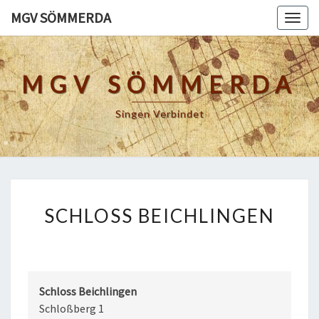
Skip
MGV SÖMMERDA
Togg
to
navig
content
MGV SÖMMERDA
Singen Verbindet
SCHLOSS
SCHLOSS BEICHLINGEN
BEICHLINGEN
Schloss Beichlingen
Schloßberg 1